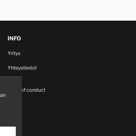
4-AKSELINEN
1990
INFO
Yritys
Yhteystiedot
Code of conduct
aan