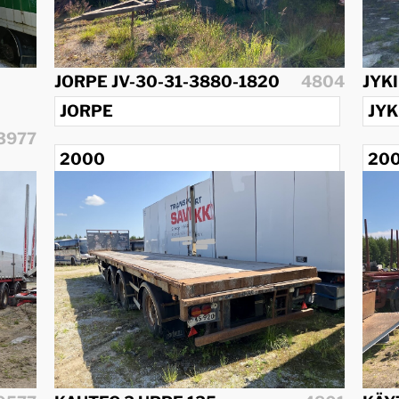
JORPE JV-30-31-3880-1820
4804
JYKI
JORPE
JYK
3977
2000
20