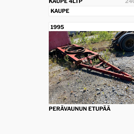
KAUPE 4LTP
24
KAUPE
1995
PERÄVAUNUN ETUPÄÄ