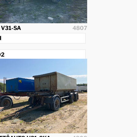
 V31-SA
4807
I
02