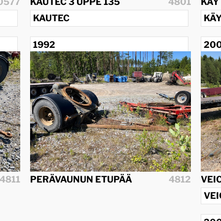
0577
KAUTEC 3 UPPE 135
4801
KÄY
KAUTEC
KÄ
1992
20
4811
PERÄVAUNUN ETUPÄÄ
4812
VEI
VE