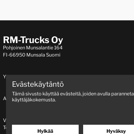
RM-Trucks Oy
Pohjoinen Munsalantie 164
FI-66950 Munsala Suomi
Y-numero: 0917597-4 (VAT: FI09175974)
Evästekäytäntö
Tämä sivusto käyttää evästeitä, joiden avulla parannet
Aukioloajat ma - pe 8.00-16.30.
käyttäjäkokemusta.
Varaosat
+358 (0)424 11331
Toimisto
+358 (0)40 5171913
Hylkää
Hyväksy