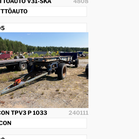
TTÖAUTO V31-SKA
4808
YTTÖAUTO
05
CON TPV3 P 1033
240111
ICON