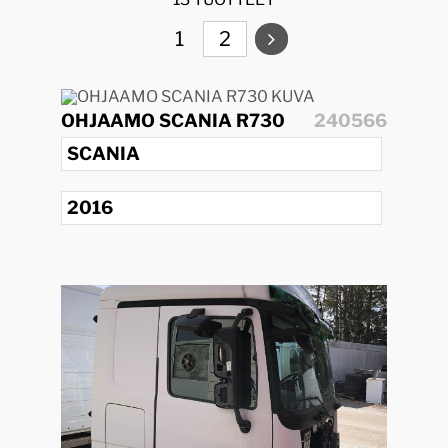
1
2
OHJAAMO SCANIA R730
240566
SCANIA
2016