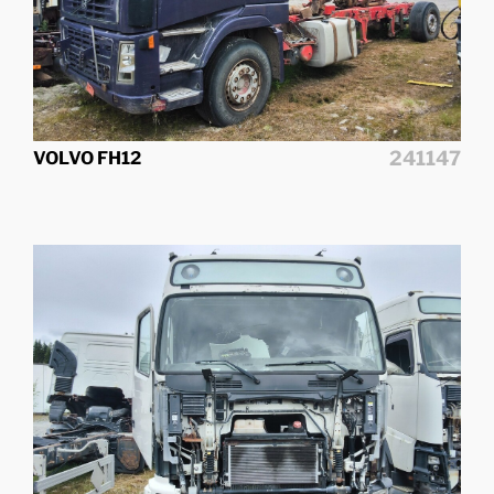
241147
VOLVO FH12