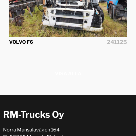
241125
VOLVO F6
VISA ALLA
RM-Trucks Oy
Norra Munsalavägen 164