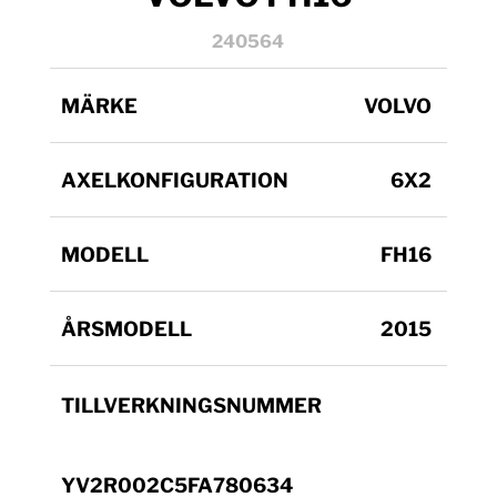
240564
MÄRKE
VOLVO
AXELKONFIGURATION
6X2
MODELL
FH16
ÅRSMODELL
2015
TILLVERKNINGSNUMMER
YV2R002C5FA780634