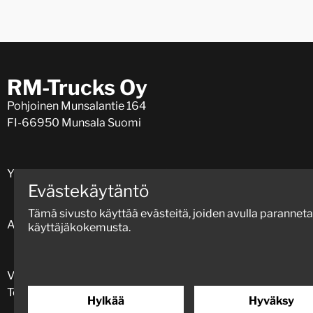
RM-Trucks Oy
Pohjoinen Munsalantie 164
FI-66950 Munsala Suomi
Y-numero: 0917597-4 (VAT: FI09175974)
Evästekäytäntö
Tämä sivusto käyttää evästeitä, joiden avulla parannet
Aukioloajat ma - pe 8.00-16.30.
käyttäjäkokemusta.
Varaosat
+358 (0)424 11331
Toimisto
+358 (0)40 5171913
Hylkää
Hyväksy