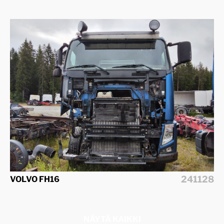
241128
VOLVO FH16
NÄYTÄ KAIKKI