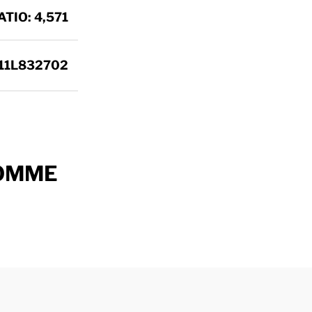
ATIO: 4,571
1L832702
ROMME