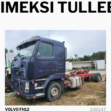
IIMEKSI TULLE
241147
VOLVO FH12