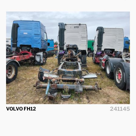
241145
VOLVO FH12