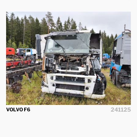
241125
VOLVO F6