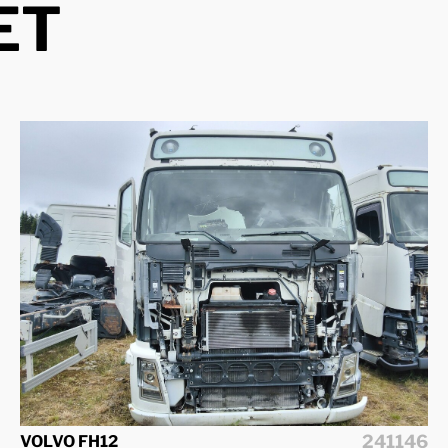
ET
241146
VOLVO FH12