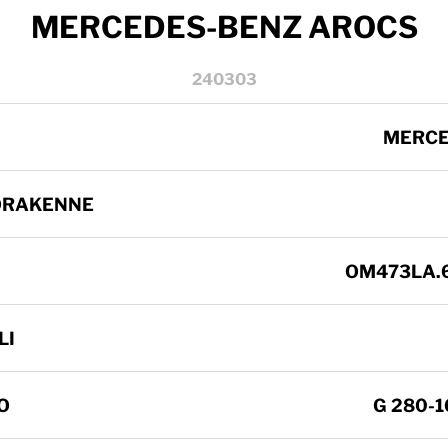
MERCEDES-BENZ AROCS
240303
MERCE
ORAKENNE
OM473LA.6
LI
O
G 280-1