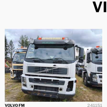
V
241151
VOLVO FM