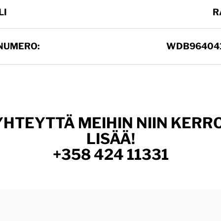
LI
R
NUMERO:
WDB964041
YHTEYTTÄ MEIHIN NIIN KER
LISÄÄ!
+358 424 11331