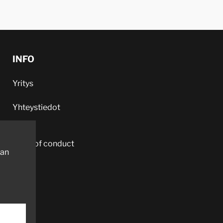
INFO
Yritys
Yhteystiedot
Code of conduct
aan