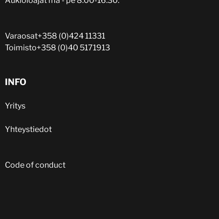
Aukioloajat ma - pe 8.00-16.30.
Varaosat
+358 (0)424 11331
Toimisto
+358 (0)40 5171913
INFO
Yritys
Yhteystiedot
Code of conduct