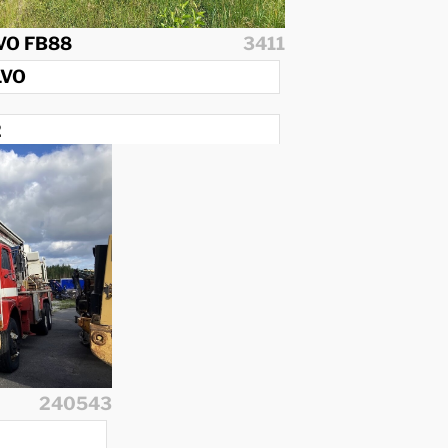
VO FB88
3411
LVO
2
1
240543