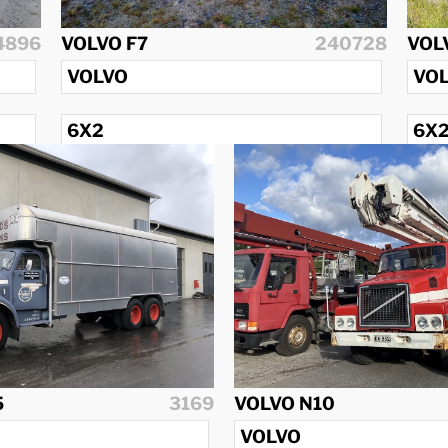
4896
VOLVO F7
240728
VOL
VOLVO
VO
6X2
6X
1985
197
5
3169
VOLVO N10
VOLVO