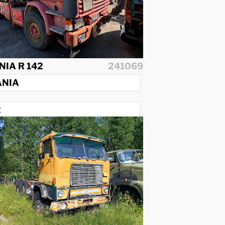
NIA R 142
241069
ANIA
2
3