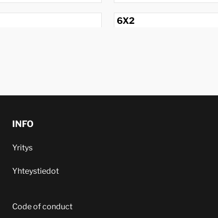
6X2
1986
INFO
Yritys
Yhteystiedot
Code of conduct