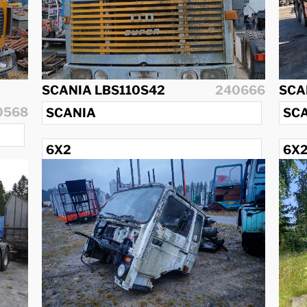
SCANIA LBS110S42
240666
SCA
0568
SCANIA
SC
6X2
6X
1970
198