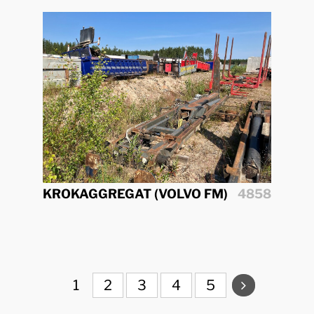
KROKAGGREGAT (VOLVO FM)
4858
1
2
3
4
5