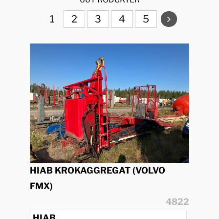
1
2
3
4
5
HIAB KROKAGGREGAT (VOLVO
FMX)
4822
HIAB