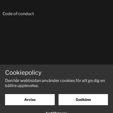
Code of conduct
FÖLJ OSS PÅ SOCIALA MEDIER:
Cookiepolicy
Den här webbsidan använder cookies för att ge dig en
bättre upplevelse.
Avvisa
Godkänn
© RM-Trucks
Powered by
Creamarketing WebAdmin 5