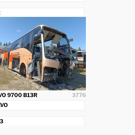
2
09
VO 9700 B13R
3776
LVO
3