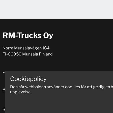
RM-Trucks Oy
Norra Munsalavägen 164
FI-66950 Munsala Finland
FO-nummer: 0917597-4 (VAT: FI09175974)
Cookiepolicy
Den här webbsidan använder cookies för att ge dig en b
Öppet mån-fre 8.00-16.30.
upplevelse.
Reservdelar
+358 (0)424 11331