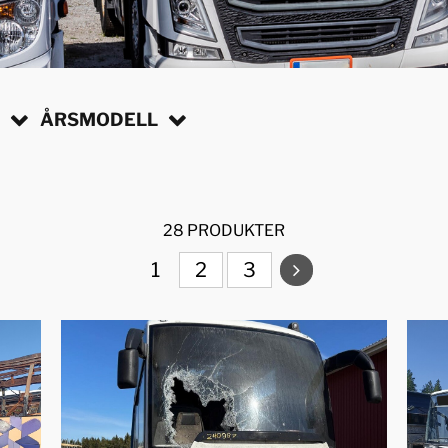
N
ÅRSMODELL
28 PRODUKTER
1
2
3