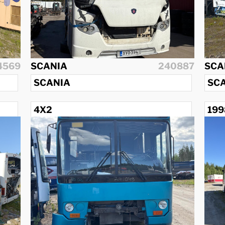
4569
SCANIA
240887
SCA
SCANIA
SC
4X2
199
2014