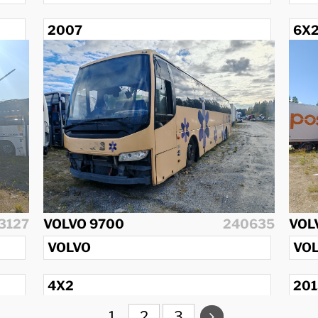
2007
6X
20
3127
VOLVO 9700
240635
VOL
VOLVO
VO
4X2
201
1
2
3