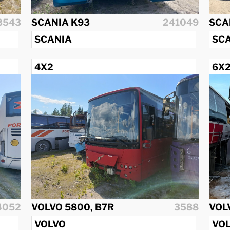
3543
SCANIA K93
241049
SCA
SCANIA
SC
4X2
6X
1988
201
4052
VOLVO 5800, B7R
3588
VOL
VOLVO
VO