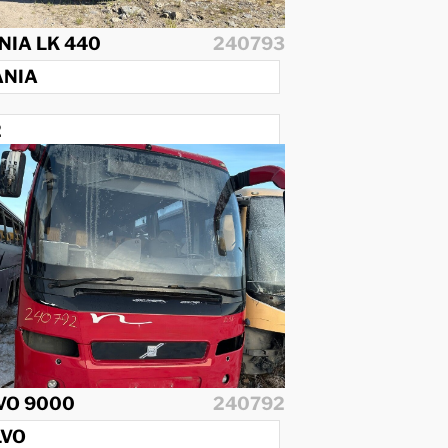
NIA LK 440
240793
ANIA
2
4
VO 9000
240792
LVO