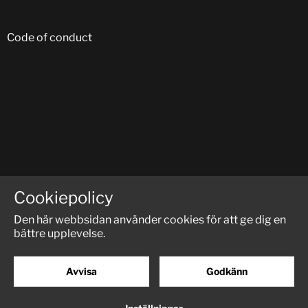
Code of conduct
FÖLJ OSS PÅ SOCIALA MEDIER:
Cookiepolicy
Den här webbsidan använder cookies för att ge dig en
bättre upplevelse.
Avvisa
Godkänn
© RM-Trucks
Powered by
Creamarketing WebAdmin 5