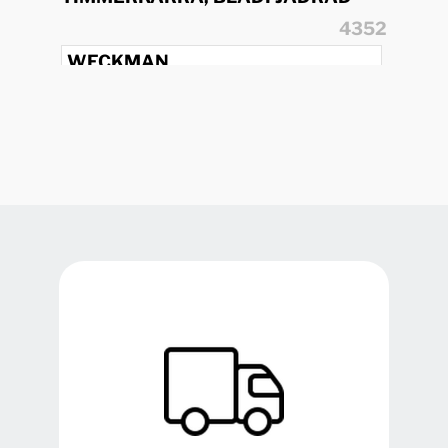
4352
WECKMAN
4-AXLAD
1990