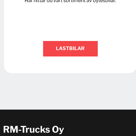
Här hittar du vårt sortiment av bytesbilar.
LASTBILAR
RM-Trucks Oy