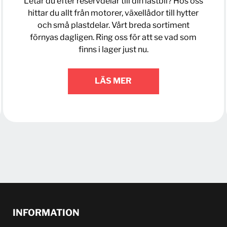
Letar du efter reservdelar till din lastbil? Hos oss
hittar du allt från motorer, växellådor till hytter
och små plastdelar. Vårt breda sortiment
förnyas dagligen. Ring oss för att se vad som
finns i lager just nu.
LÄS MER
INFORMATION